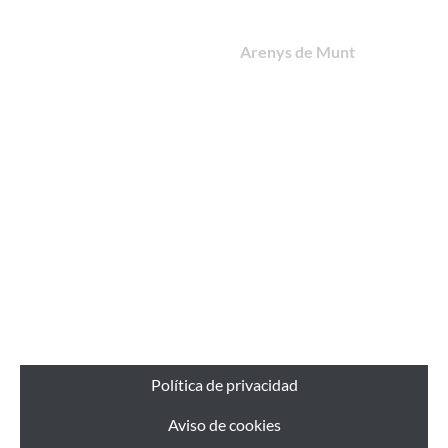
Arenys de Mar
Arenys de Munt
Argentona
Calella
Canet de Mar
Malgrat de Mar
Masnou
Mataró
Montgat
Palafolls
Pineda de Mar
Premià de Mar
Sant Andreu de Llavaneres
Tordera
Vilassar de Mar
Política de privacidad
Aviso de cookies