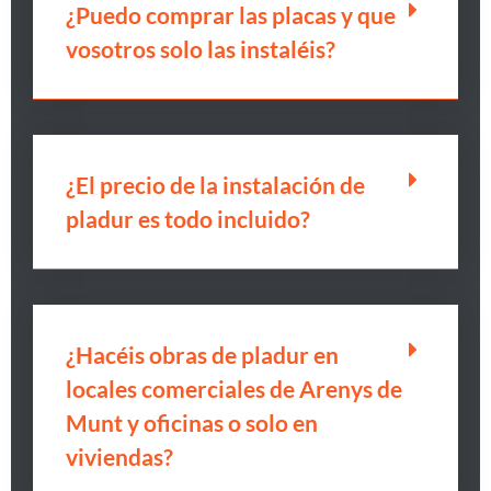
¿Puedo comprar las placas y que
vosotros solo las instaléis?
¿El precio de la instalación de
pladur es todo incluido?
¿Hacéis obras de pladur en
locales comerciales de Arenys de
Munt y oficinas o solo en
viviendas?